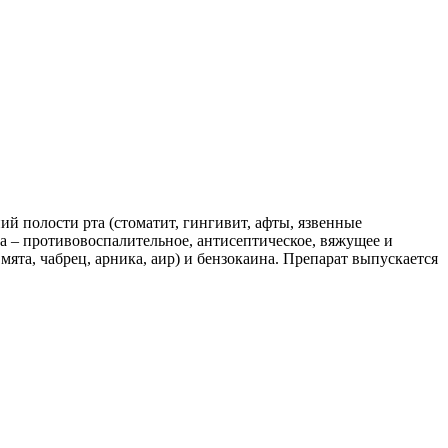
й полости рта (стоматит, гингивит, афты, язвенные
а – противовоспалительное, антисептическое, вяжущее и
ята, чабрец, арника, аир) и бензокаина. Препарат выпускается