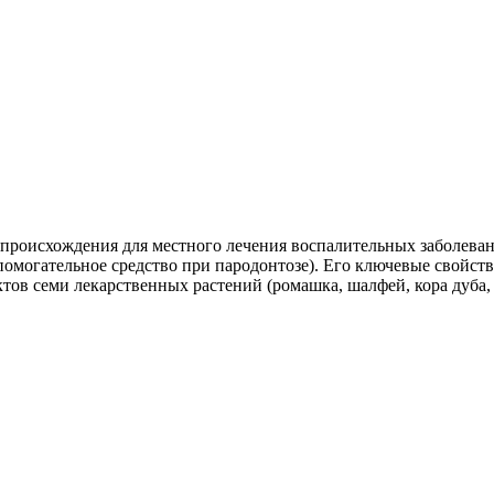
роисхождения для местного лечения воспалительных заболевани
омогательное средство при пародонтозе). Его ключевые свойств
ов семи лекарственных растений (ромашка, шалфей, кора дуба, м