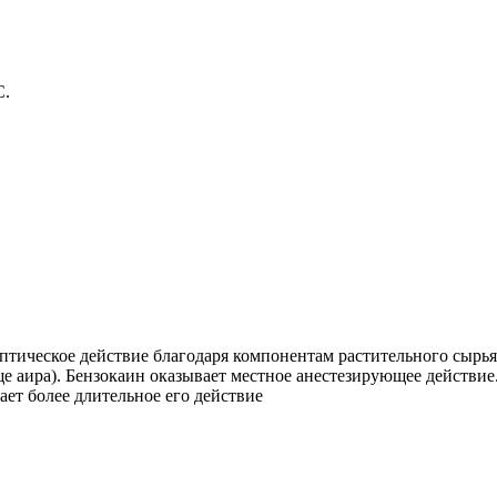
С.
тическое действие благодаря компонентам растительного сырья,
ище аира). Бензокаин оказывает местное анестезирующее действи
ет более длительное его действие